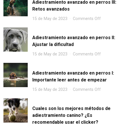
Adiestramiento avanzado en perros III:
Retos avanzados
15 de May de 2023
Comments Off
Adiestramiento avanzado en perros II:
Ajustar la dificultad
15 de May de 2023
Comments Off
Adiestramiento avanzado en perros I:
Importante leer antes de empezar
15 de May de 2023
Comments Off
Cuales son los mejores métodos de
adiestramiento canino? ¿Es
recomendable usar el clicker?